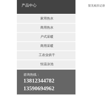
产品中心
暂无相关记录
家用热水
商用热水
户式采暖
商用采暖
工农业烘干
恒温泳池
咨询热线：
客户服务热线：
13812344782
400-860-3366
13590694962